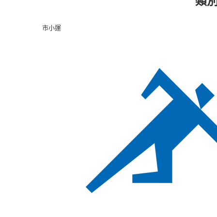
類
市小運